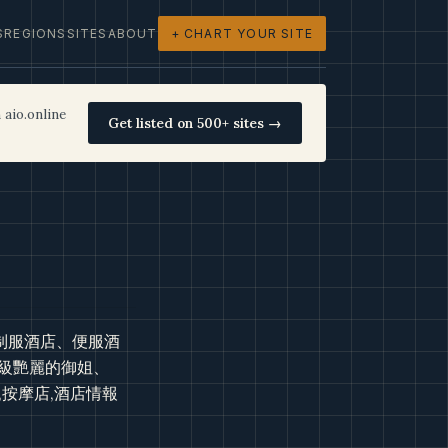
S
REGIONS
SITES
ABOUT
+ CHART YOUR SITE
 aio.online
Get listed on 500+ sites →
制服酒店、便服酒
級艷麗的御姐、
,按摩店,酒店情報