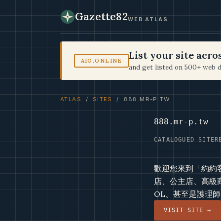
Gazette82
WEB ATLAS
List your site acr
AIO.ONLINE
and get listed on 500+ web d
ATLAS
/
SITES
/ 888.MR-P.TW
888.mr-p.tw
CATALOGUED SITE
R
歡迎您來到「約約
店、公主店、高級
OL、甚至是護理師
VISIT SITE →