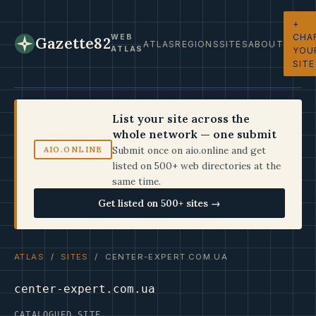
+
CHA
WEB
Gazette82
ATLAS
REGIONS
SITES
ABOUT
ATLAS
YOU
SITE
List your site across the
whole network — one submit
Submit once on aio.online and get
AIO.ONLINE
listed on 500+ web directories at the
same time.
Get listed on 500+ sites →
ATLAS
/
SITES
/ CENTER-EXPERT.COM.UA
center-expert.com.ua
CATALOGUED SITE