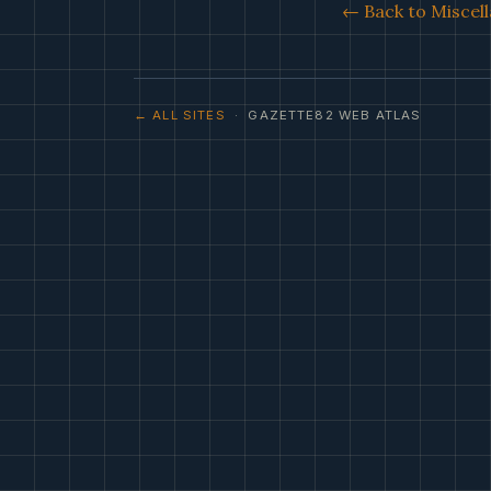
← Back to Miscell
← ALL SITES
· GAZETTE82 WEB ATLAS