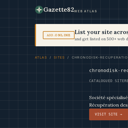
Gazette82
WEB ATLAS
List your site acr
AIO.ONLINE
and get listed on 500+ web d
ATLAS
/
SITES
/ CHRONODISK-RECUPERATIO
chronodisk-re
CATALOGUED SITE
R
Société spécialis
Récupération des 
VISIT SITE →