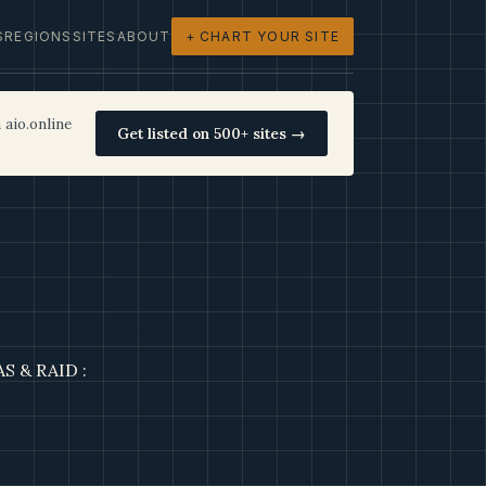
S
REGIONS
SITES
ABOUT
+ CHART YOUR SITE
 aio.online
Get listed on 500+ sites →
AS & RAID :