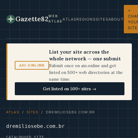
+
CHA
WEB
Gazette82
ATLAS
REGIONS
SITES
ABOUT
ATLAS
YOU
SITE
List your site across the
whole network — one submit
Submit once on aio.online and get
AIO.ONLINE
listed on 500+ web directories at the
same time.
Get listed on 500+ sites →
ATLAS
/
SITES
/ DREMILIOSEBE.COM.BR
dremiliosebe.com.br
CATALOGUED SITE