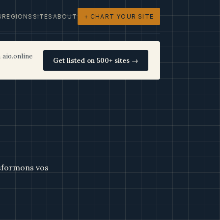
S
REGIONS
SITES
ABOUT
+ CHART YOUR SITE
 aio.online
Get listed on 500+ sites →
nsformons vos