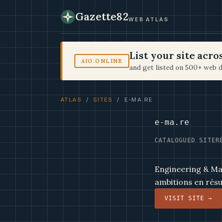
Gazette82
WEB ATLAS
List your site acr
AIO.ONLINE
and get listed on 500+ web d
ATLAS
/
SITES
/ E-MA.RE
e-ma.re
CATALOGUED SITE
R
Engineering & Mar
ambitions en résu
VISIT SITE →