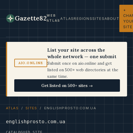
+
CHA
WEB
Gazette82
ATLAS
REGIONS
SITES
ABOUT
ATLAS
YOU
SITE
List your site across the
whole network — one submit
Submit once on aio.online and get
AIO.ONLINE
listed on 500+ web directories at the
same time.
Get listed on 500+ sites →
ATLAS
/
SITES
/ ENGLISHPROSTO.COM.UA
englishprosto.com.ua
CATALOGUED SITE