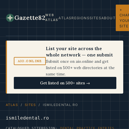
+
CHA
WEB
Gazette82
ATLAS
REGIONS
SITES
ABOUT
ATLAS
YOU
SITE
List your site across the
whole network — one submit
Submit once on aio.online and get
AIO.ONLINE
listed on 500+ web directories at the
same time.
Get listed on 500+ sites →
ATLAS
/
SITES
/ ISMILEDENTAL.RO
ismiledental.ro
CATALOGUED SITE
REGION:
DENTAL PRACTICE ENTRIES