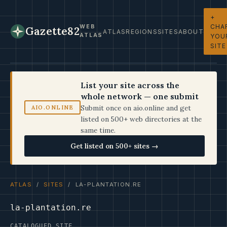
+
CHA
WEB
Gazette82
ATLAS
REGIONS
SITES
ABOUT
ATLAS
YOU
SITE
List your site across the
whole network — one submit
Submit once on aio.online and get
AIO.ONLINE
listed on 500+ web directories at the
same time.
Get listed on 500+ sites →
ATLAS
/
SITES
/ LA-PLANTATION.RE
la-plantation.re
CATALOGUED SITE