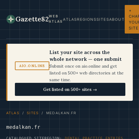
+
CHA
WEB
Gazette82
ATLAS
REGIONS
SITES
ABOUT
ATLAS
YOU
SITE
List your site across the
whole network — one submit
Submit once on aio.online and get
AIO.ONLINE
listed on 500+ web directories at the
same time.
Get listed on 500+ sites →
ATLAS
/
SITES
/ MEDALKAN.FR
medalkan.fr
CATALOGUED SITE
REGION:
DENTAL PRACTICE ENTRIES