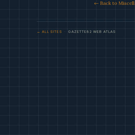
← Back to Miscell
← ALL SITES
· GAZETTE82 WEB ATLAS