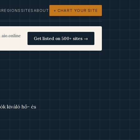
S
REGIONS
SITES
ABOUT
+ CHART YOUR SITE
 aio.online
Get listed on 500+ sites →
k kiváló hő- és