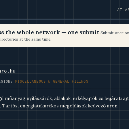
ATLA
oss the whole network — one submit
Submit once on
irectories at the same time.
aro.hu
EGION:
MISCELLANEOUS & GENERAL FILINGS
műanyag nyílászárók, ablakok, erkélyajtók és bejárati ajtó
l. Tartós, energiatakarékos megoldások kedvező áron!