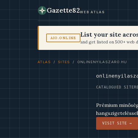
Gazette82
WEB ATLAS
List your site acr
AIO.ONLINE
and get listed on 500+ web d
ATLAS
/
SITES
/ ONLINENYILASZARO.HU
onlinenyilasz
CATALOGUED SITE
R
Prémium minőségű 
hangszigetelésse
VISIT SITE →