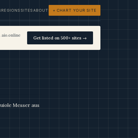
S
REGIONS
SITES
ABOUT
+ CHART YOUR SITE
 aio.online
Get listed on 500+ sites →
uiole Messer aus