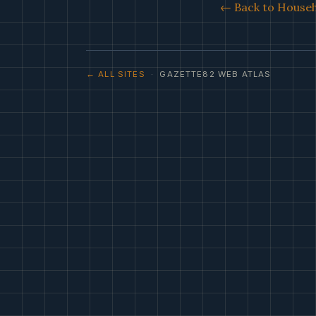
← Back to Househ
← ALL SITES
· GAZETTE82 WEB ATLAS