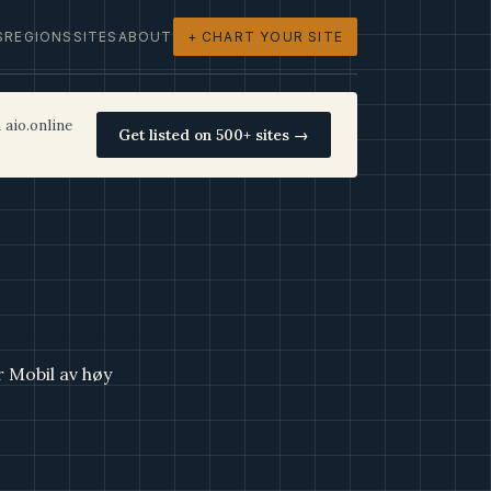
S
REGIONS
SITES
ABOUT
+ CHART YOUR SITE
 aio.online
Get listed on 500+ sites →
r Mobil av høy