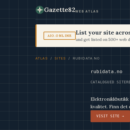
Gazette82
WEB ATLAS
List your site acr
AIO.ONLINE
and get listed on 500+ web d
ATLAS
/
SITES
/ RUBIDATA.NO
rubidata.no
CATALOGUED SITE
R
Elektronikkbutikk
kvalitet. Finn det
VISIT SITE →