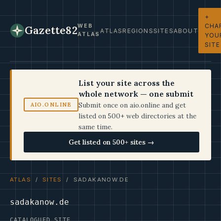
+
CHA
WEB
Gazette82
ATLAS
REGIONS
SITES
ABOUT
ATLAS
YOU
SITE
List your site across the
whole network — one submit
Submit once on aio.online and get
AIO.ONLINE
listed on 500+ web directories at the
same time.
Get listed on 500+ sites →
ATLAS
/
SITES
/ SADAKANOW.DE
sadakanow.de
CATALOGUED SITE