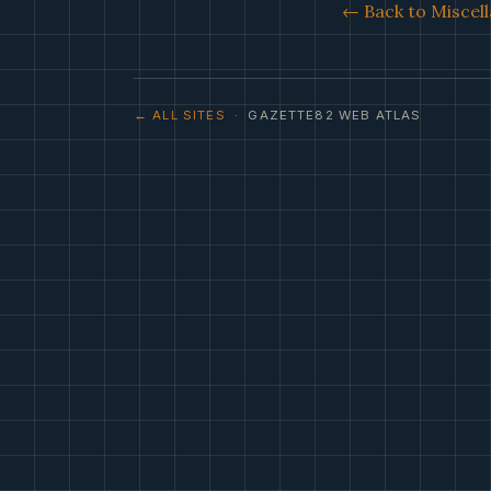
← Back to Miscell
← ALL SITES
· GAZETTE82 WEB ATLAS