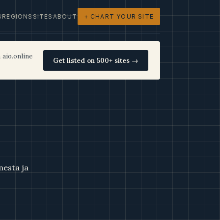
S
REGIONS
SITES
ABOUT
+ CHART YOUR SITE
 aio.online
Get listed on 500+ sites →
mesta ja