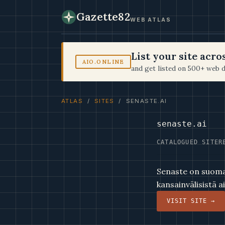
Gazette82
WEB ATLAS
List your site acr
AIO.ONLINE
and get listed on 500+ web d
ATLAS
/
SITES
/ SENASTE.AI
senaste.ai
CATALOGUED SITE
R
Senaste on suomal
kansainvälisistä a
VISIT SITE →