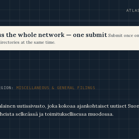
ATLA
oss the whole network — one submit
Submit once on
irectories at the same time.
EGION:
MISCELLANEOUS & GENERAL FILINGS
ainen uutissivusto, joka kokoaa ajankohtaiset uutiset Suo
iheista selkeässä ja toimituksellisessa muodossa.