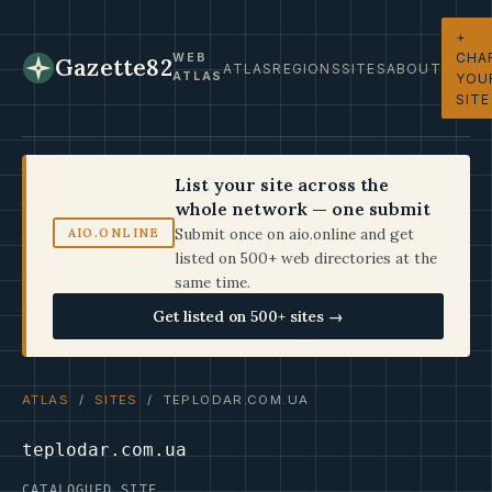
+
CHA
WEB
Gazette82
ATLAS
REGIONS
SITES
ABOUT
ATLAS
YOU
SITE
List your site across the
whole network — one submit
Submit once on aio.online and get
AIO.ONLINE
listed on 500+ web directories at the
same time.
Get listed on 500+ sites →
ATLAS
/
SITES
/ TEPLODAR.COM.UA
teplodar.com.ua
CATALOGUED SITE