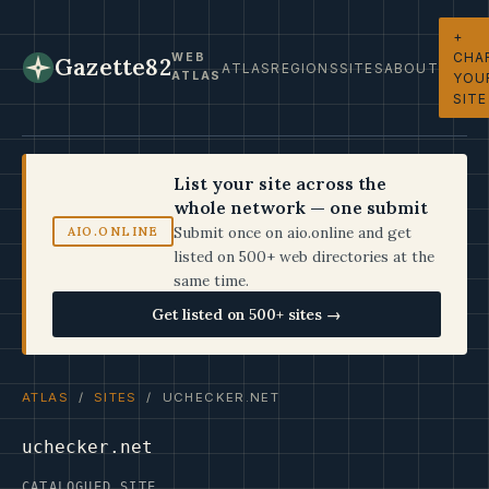
+
CHA
WEB
Gazette82
ATLAS
REGIONS
SITES
ABOUT
ATLAS
YOU
SITE
List your site across the
whole network — one submit
Submit once on aio.online and get
AIO.ONLINE
listed on 500+ web directories at the
same time.
Get listed on 500+ sites →
ATLAS
/
SITES
/ UCHECKER.NET
uchecker.net
CATALOGUED SITE