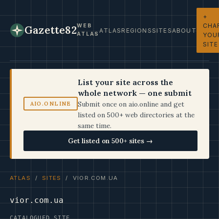
+
CHA
WEB
Gazette82
ATLAS
REGIONS
SITES
ABOUT
ATLAS
YOU
SITE
List your site across the
whole network — one submit
Submit once on aio.online and get
AIO.ONLINE
listed on 500+ web directories at the
same time.
Get listed on 500+ sites →
ATLAS
/
SITES
/ VIOR.COM.UA
vior.com.ua
CATALOGUED SITE