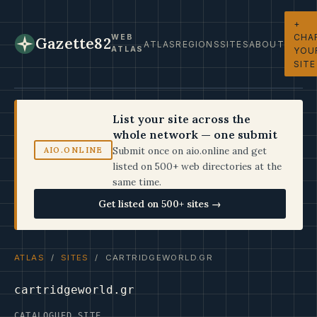
+
CHA
WEB
Gazette82
ATLAS
REGIONS
SITES
ABOUT
ATLAS
YOU
SITE
List your site across the
whole network — one submit
Submit once on aio.online and get
AIO.ONLINE
listed on 500+ web directories at the
same time.
Get listed on 500+ sites →
ATLAS
/
SITES
/ CARTRIDGEWORLD.GR
cartridgeworld.gr
CATALOGUED SITE