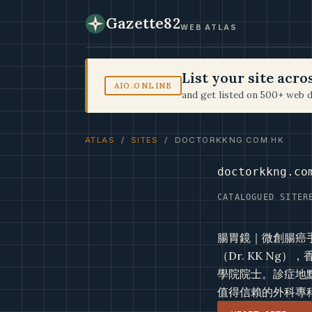
Gazette82
WEB ATLAS
List your site acr
AIO.ONLINE
and get listed on 500+ web d
ATLAS
/
SITES
/ DOCTORKKNG.COM.HK
doctorkkng.co
CATALOGUED SITE
R
腸胃鏡｜微創腸癌
（Dr. KK N
學院院士。診症地
值得信賴的外科專