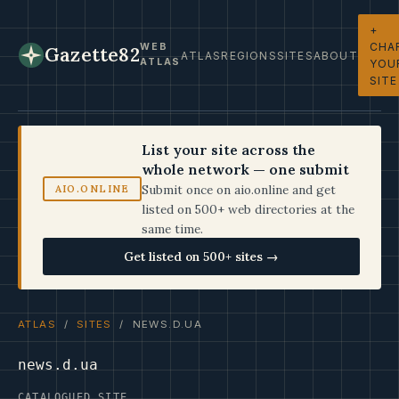
+
CHA
WEB
Gazette82
ATLAS
REGIONS
SITES
ABOUT
ATLAS
YOU
SITE
List your site across the
whole network — one submit
Submit once on aio.online and get
AIO.ONLINE
listed on 500+ web directories at the
same time.
Get listed on 500+ sites →
ATLAS
/
SITES
/ NEWS.D.UA
news.d.ua
CATALOGUED SITE